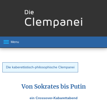
Menu
Die kaberettistisch-philosophische Clempanei
Von Sokrates bis Putin
ein Crossover-Kabarettabend