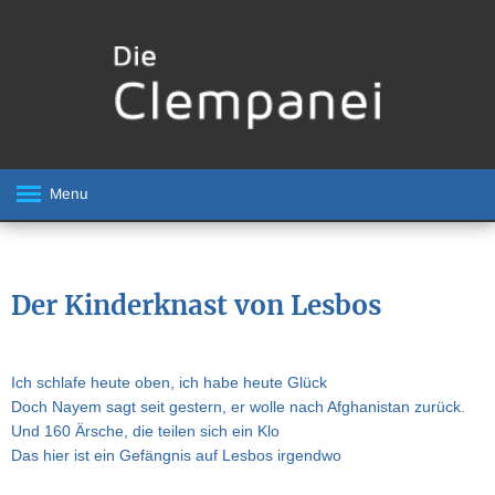
Menu
Der Kinderknast von Lesbos
Ich schlafe heute oben, ich habe heute Glück
Doch Nayem sagt seit gestern, er wolle nach Afghanistan zurück.
Und 160 Ärsche, die teilen sich ein Klo
Das hier ist ein Gefängnis auf Lesbos irgendwo