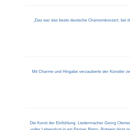
„Das war das beste deutsche Chansonkonzert, bei de
Mit Charme und Hingabe verzauberte der Künstler zw
Die Kunst der Einfühlung. Liedermacher Georg Clement
voller Lebenslust in ein Pariser Bistro. Rotwein läss