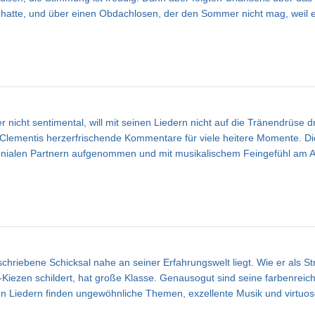
hatte, und über einen Obdachlosen, der den Sommer nicht mag, weil 
er nicht sentimental, will mit seinen Liedern nicht auf die Tränendrüs
en Clementis herzerfrischende Kommentare für viele heitere Momente.
nialen Partnern aufgenommen und mit musikalischem Feingefühl am Akko
iebene Schicksal nahe an seiner Erfahrungswelt liegt. Wie er als Stre
-Kiezen schildert, hat große Klasse. Genausogut sind seine farbenreiche
lchen Liedern finden ungewöhnliche Themen, exzellente Musik und virtuo