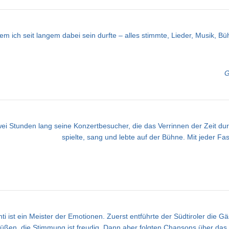
m ich seit langem dabei sein durfte – alles stimmte, Lieder, Musik, 
G
ei Stunden lang seine Konzertbesucher, die das Verrinnen der Zeit d
spielte, sang und lebte auf der Bühne. Mit jeder Fase
i ist ein Meister der Emotionen. Zuerst entführte der Südtiroler die 
t grüßen, die Stimmung ist freudig. Dann aber folgten Chansons über d