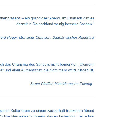
Bühnenpräsenz – ein grandioser Abend. Im Chanson gibt es
derzeit in Deutschland wenig bessere Sachen.“
erd Heger, Monsieur Chanson, Saarländischer Rundfunk
urch das Charisma des Sängers nicht bemerkten. Clementi
r und einer Authentizität, die nicht mehr oft zu finden ist.
Beate Pfeiffer, Mitteldeutsche Zeitung
Gäste im Kulturforum zu einem zauberhaft trunkenen Abend
as Schlachten eines Schweins, das es bisher doch so schön