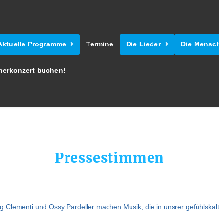
Aktuelle Programme
Termine
Die Lieder
Die Mensc
erkonzert buchen!
Pressestimmen
g Clementi und Ossy Pardeller machen Musik, die in unsrer gefühlska