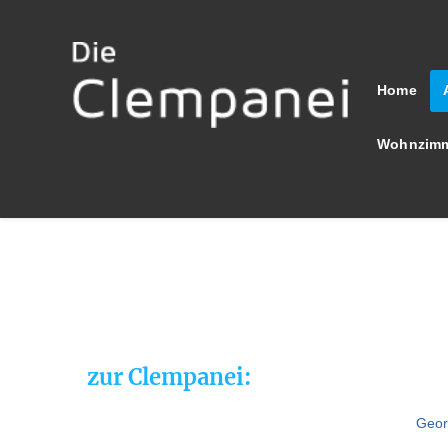
Home
Wohnzimm
zur Clempanei:
Geor