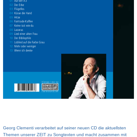
Georg Clementi verarbeitet auf seiner neuen CD die aktuellsten
Themen unserer ZEIT zu Songtexten und macht zusammen mit