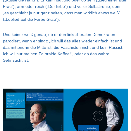
(„Küsse die Hand“). Er kann blutjung oder 80 sein („Lied einer alten
Frau“), arm oder reich („Der Erbe“) und voller Selbstironie, denn
„es geschieht ja nur ganz selten, dass man wirklich etwas weiß“
(„Loblied auf die Farbe Grau“).
Und keiner weiß genau, ob er den linksliberalen Demokraten
parodiert, wenn er singt: „Ich will das alles wieder einfach ist und
das mittendrin die Mitte ist, die Faschisten nicht und kein Rassist.
Ich will nur meinen Fairtraide Kaffee!“, oder ob das wahre
Sehnsucht ist.