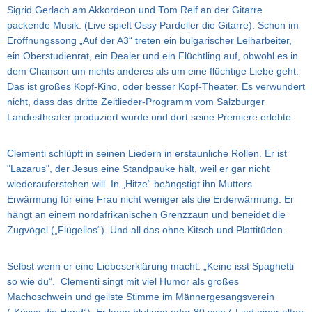
Sigrid Gerlach am Akkordeon und Tom Reif an der Gitarre
packende Musik. (Live spielt Ossy Pardeller die Gitarre). Schon im
Eröffnungssong „Auf der A3“ treten ein bulgarischer Leiharbeiter,
ein Oberstudienrat, ein Dealer und ein Flüchtling auf, obwohl es in
dem Chanson um nichts anderes als um eine flüchtige Liebe geht.
Das ist großes Kopf-Kino, oder besser Kopf-Theater. Es verwundert
nicht, dass das dritte Zeitlieder-Programm vom Salzburger
Landestheater produziert wurde und dort seine Premiere erlebte.
Clementi schlüpft in seinen Liedern in erstaunliche Rollen. Er ist
"Lazarus", der Jesus eine Standpauke hält, weil er gar nicht
wiederauferstehen will. In „Hitze“ beängstigt ihn Mutters
Erwärmung für eine Frau nicht weniger als die Erderwärmung. Er
hängt an einem nordafrikanischen Grenzzaun und beneidet die
Zugvögel („Flügellos“). Und all das ohne Kitsch und Plattitüden.
Selbst wenn er eine Liebeserklärung macht: „Keine isst Spaghetti
so wie du“. Clementi singt mit viel Humor als großes
Machoschwein und geilste Stimme im Männergesangsverein