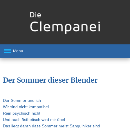
Menu
Der Sommer dieser Blender
Der Sommer und ich
Wir sind nicht kompatibel
Rein psychisch nicht
Und auch ästhetisch wird mir übel
Das liegt daran dass Sommer meist Sanguiniker sind