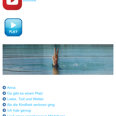
youtube
Anna
Da gibt es einen Platz
Liebe, Tod und Wetter
Als die Kindheit verloren ging
Ich hab genug