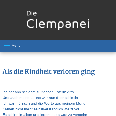
Menu
Als die Kindheit verloren ging
Ich begann schlecht zu riechen unterm Arm
Und auch meine Laune war nun öfter schlecht.
Ich war mürrisch und die Worte aus meinem Mund
Kamen nicht mehr selbstverständlich wie zuvor.
Es schien in allem und jedem gabs was zu verstehn