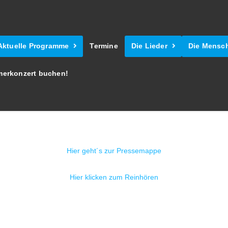
Aktuelle Programme
Termine
Die Lieder
Die Mensc
erkonzert buchen!
Hier geht´s zur Pressemappe
Hier klicken zum Reinhören