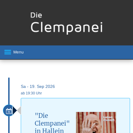
Menu
Sa - 19. Sep 2026
ab 19:30 Uhr
"Die
Clempanei"
in Hallein