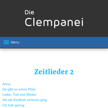
Menu
Zeitlieder 2
Anna
Da gibt es einen Platz
Liebe, Tod und Wetter
Als die Kindheit verloren ging
Ich hab genug