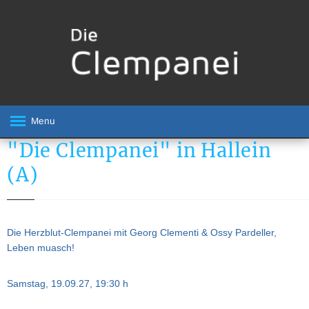
Menu
"Die Clempanei" in Hallein
(A)
Die Herzblut-Clempanei mit Georg Clementi & Ossy Pardeller,
Leben muasch!
Samstag, 19.09.27, 19:30 h