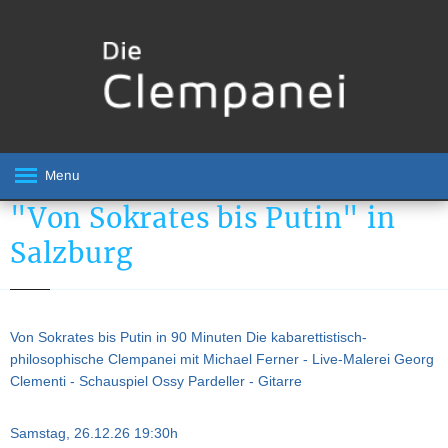
Menu
"Von Sokrates bis Putin" in
Salzburg
Von Sokrates bis Putin in 90 Minuten Die kabarettistisch-
philosophische Clempanei mit Michael Ferner - Live-Malerei Georg
Clementi - Schauspiel Ossy Pardeller - Gitarre
Samstag, 26.12.26 19:30h