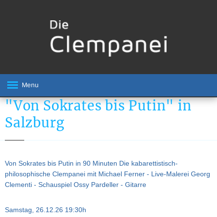
Menu
"Von Sokrates bis Putin" in
Salzburg
Von Sokrates bis Putin in 90 Minuten Die kabarettistisch-
philosophische Clempanei mit Michael Ferner - Live-Malerei Georg
Clementi - Schauspiel Ossy Pardeller - Gitarre
Samstag, 26.12.26 19:30h